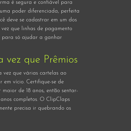
orma é segura e confiável para
 uma poder diferenciada, perfeita
ocê deve se cadastrar em um dos
a vez que linhas de pagamento
s para só ajudar a ganhar
a vez que Prêmios
a vez que várias cartelas ao
em vício. Certifique-se de
r maior de 18 anos, então sentar-
 anos completos. O ClipClaps
ente precisa ir quebrando os