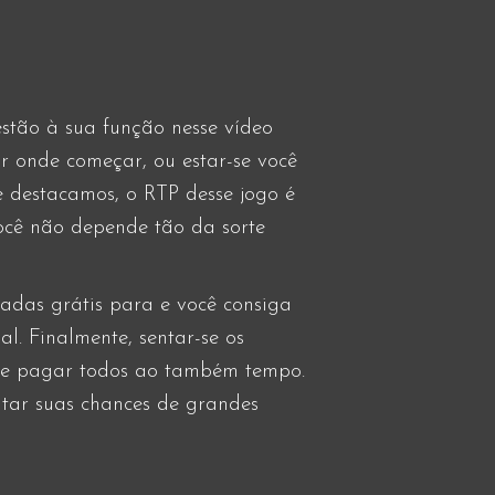
estão à sua função nesse vídeo
r onde começar, ou estar-se você
e destacamos, o RTP desse jogo é
ocê não depende tão da sorte
dadas grátis para e você consiga
l. Finalmente, sentar-se os
s de pagar todos ao também tempo.
ntar suas chances de grandes