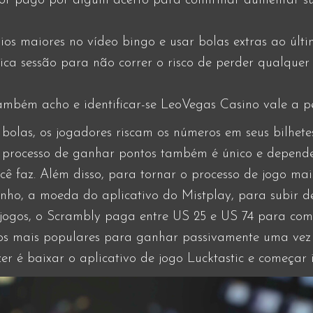
or pago por algum acerto para confirmar aumentar sua
os maiores no vídeo bingo e usar bolas extras ao últi
ca sessão para não correr o risco de perder qualquer
ambém acho e identificar-se LeoVegas Casino vale a p
bolas, os jogadores riscam os números em seus bilhet
 o processo de ganhar pontos também é único e depen
ê faz. Além disso, para tornar o processo de jogo mais
ho, a moeda do aplicativo do Mistplay, para subir de
jogos, o Scrambly paga entre US 25 e US 74 para comp
os mais populares para ganhar passivamente uma vez q
er é baixar o aplicativo de jogo Lucktastic e começar i