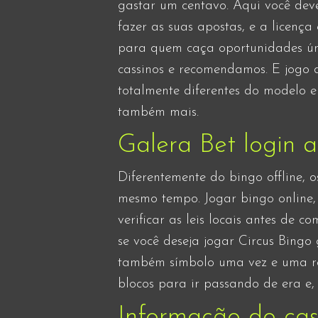
gastar um centavo. Aqui você deve
fazer as suas apostas, e a licenç
para quem caça oportunidades úni
cassinos e recomendamos. E jogo 
totalmente diferentes do modelo e
também mais.
Galera Bet login 
Diferentemente do bingo offline, 
mesmo tempo. Jogar bingo online, 
verificar as leis locais antes de 
se você deseja jogar Circus Bing
também símbolo uma vez e uma rol
blocos para ir passando de era e,
Informação do cas