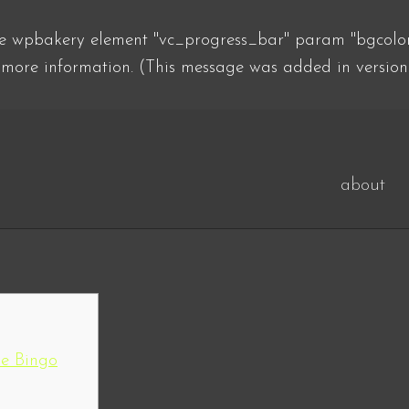
he wpbakery element "vc_progress_bar" param "bgcolor"
more information. (This message was added in version
about
de Bingo