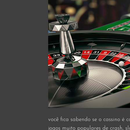
você fica sabendo se o cassino é 
jogos muito populares de crash, sl