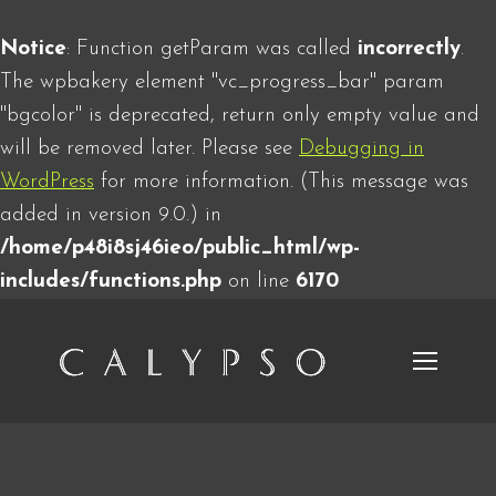
Notice
: Function getParam was called
incorrectly
.
The wpbakery element "vc_progress_bar" param
"bgcolor" is deprecated, return only empty value and
will be removed later. Please see
Debugging in
WordPress
for more information. (This message was
added in version 9.0.) in
/home/p48i8sj46ieo/public_html/wp-
includes/functions.php
on line
6170