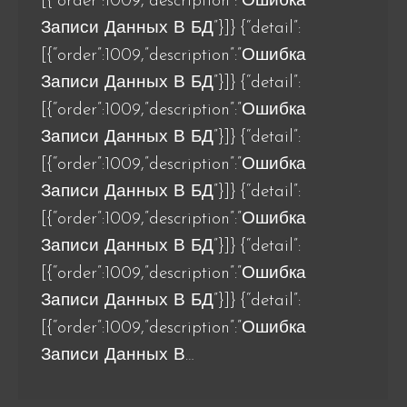
[{“order”:1009,”description”:”Ошибка
Записи Данных В БД”}]} {“detail”:
[{“order”:1009,”description”:”Ошибка
Записи Данных В БД”}]} {“detail”:
[{“order”:1009,”description”:”Ошибка
Записи Данных В БД”}]} {“detail”:
[{“order”:1009,”description”:”Ошибка
Записи Данных В БД”}]} {“detail”:
[{“order”:1009,”description”:”Ошибка
Записи Данных В БД”}]} {“detail”:
[{“order”:1009,”description”:”Ошибка
Записи Данных В БД”}]} {“detail”:
[{“order”:1009,”description”:”Ошибка
Записи Данных В…